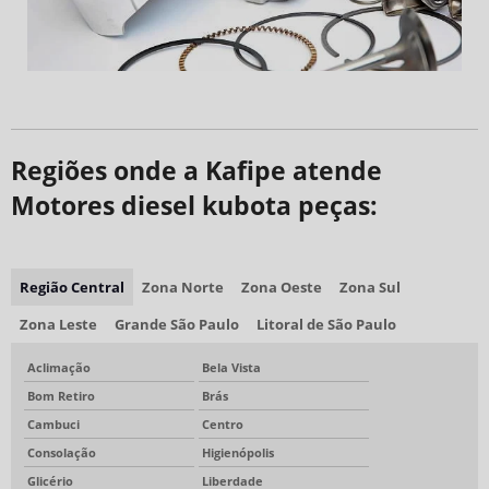
Regiões onde a Kafipe atende
Motores diesel kubota peças:
Região Central
Zona Norte
Zona Oeste
Zona Sul
Zona Leste
Grande São Paulo
Litoral de São Paulo
Aclimação
Bela Vista
Bom Retiro
Brás
Cambuci
Centro
Consolação
Higienópolis
Glicério
Liberdade