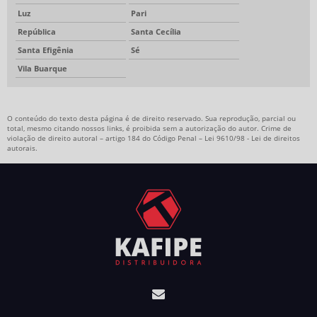
Luz
Pari
República
Santa Cecília
Santa Efigênia
Sé
Vila Buarque
O conteúdo do texto desta página é de direito reservado. Sua reprodução, parcial ou
total, mesmo citando nossos links, é proibida sem a autorização do autor. Crime de
violação de direito autoral – artigo 184 do Código Penal –
Lei 9610/98 - Lei de direitos
autorais
.