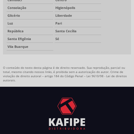
Consolação
Higienópolis
Glicério
Liberdade
Luz
Pari
República
Santa Cecília
Santa Efigênia
Sé
Vila Buarque
O conteúdo do texto desta página é de direito reservado. Sua reprodução, parcial ou
total, mesmo citando nossos links, é proibida sem a autorização do autor. Crime de
violação de direito autoral – artigo 184 do Código Penal –
Lei 9610/98 - Lei de direitos
autorais
.