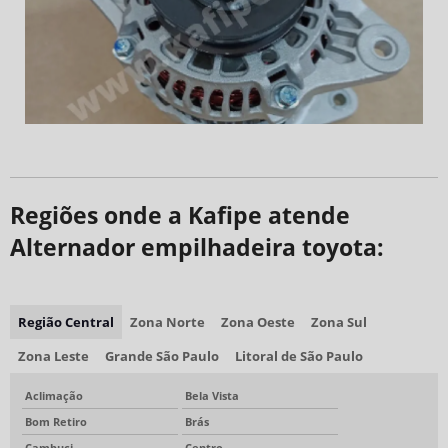
Regiões onde a Kafipe atende
Alternador empilhadeira toyota:
Região Central
Zona Norte
Zona Oeste
Zona Sul
Zona Leste
Grande São Paulo
Litoral de São Paulo
Aclimação
Bela Vista
Bom Retiro
Brás
Cambuci
Centro