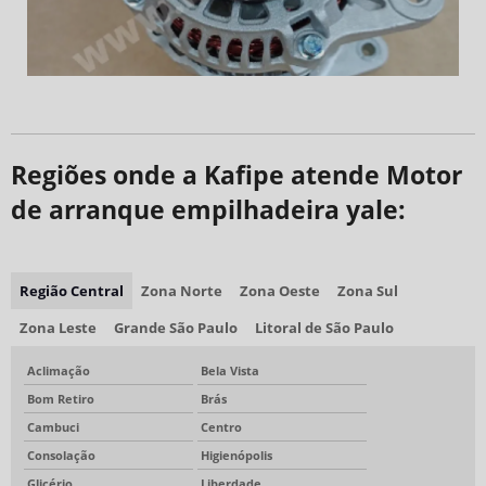
Regiões onde a Kafipe atende Motor
de arranque empilhadeira yale:
Região Central
Zona Norte
Zona Oeste
Zona Sul
Zona Leste
Grande São Paulo
Litoral de São Paulo
Aclimação
Bela Vista
Bom Retiro
Brás
Cambuci
Centro
Consolação
Higienópolis
Glicério
Liberdade