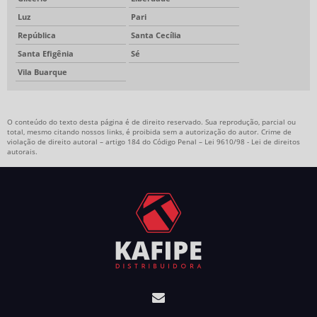
Luz
Pari
República
Santa Cecília
Santa Efigênia
Sé
Vila Buarque
O conteúdo do texto desta página é de direito reservado. Sua reprodução, parcial ou
total, mesmo citando nossos links, é proibida sem a autorização do autor. Crime de
violação de direito autoral – artigo 184 do Código Penal –
Lei 9610/98 - Lei de direitos
autorais
.