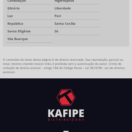
Consolação
Higienópolis
Glicério
Liberdade
Luz
Pari
República
Santa Cecília
Santa Efigênia
Sé
Vila Buarque
O conteúdo do texto desta página é de direito reservado. Sua reprodução, parcial ou
total, mesmo citando nossos links, é proibida sem a autorização do autor. Crime de
violação de direito autoral – artigo 184 do Código Penal –
Lei 9610/98 - Lei de direitos
autorais
.