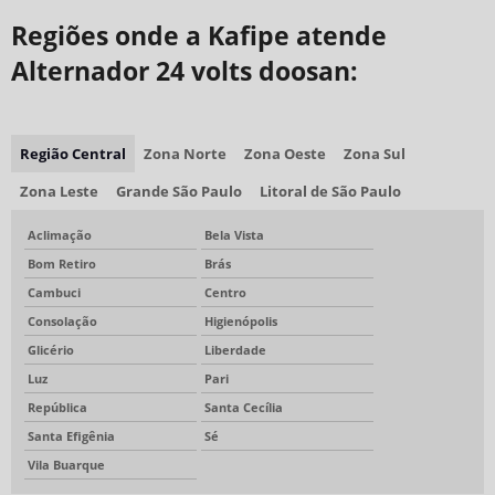
Regiões onde a Kafipe atende
Alternador 24 volts doosan:
Região Central
Zona Norte
Zona Oeste
Zona Sul
Zona Leste
Grande São Paulo
Litoral de São Paulo
Aclimação
Bela Vista
Bom Retiro
Brás
Cambuci
Centro
Consolação
Higienópolis
Glicério
Liberdade
Luz
Pari
República
Santa Cecília
Santa Efigênia
Sé
Vila Buarque