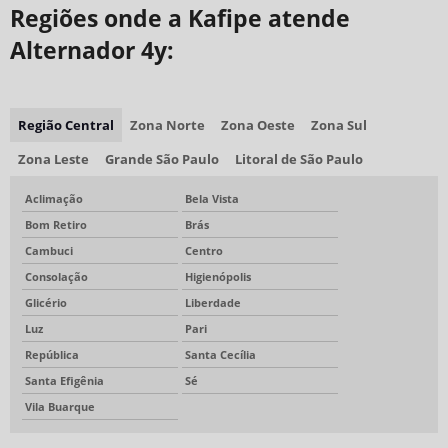
Regiões onde a Kafipe atende
Alternador 4y:
Região Central
Zona Norte
Zona Oeste
Zona Sul
Zona Leste
Grande São Paulo
Litoral de São Paulo
Aclimação
Bela Vista
Bom Retiro
Brás
Cambuci
Centro
Consolação
Higienópolis
Glicério
Liberdade
Luz
Pari
República
Santa Cecília
Santa Efigênia
Sé
Vila Buarque