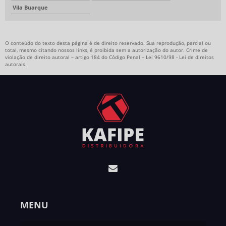
Vila Buarque
O conteúdo do texto desta página é de direito reservado. Sua reprodução, parcial ou
total, mesmo citando nossos links, é proibida sem a autorização do autor. Crime de
violação de direito autoral – artigo 184 do Código Penal –
Lei 9610/98 - Lei de direitos
autorais
.
MENU