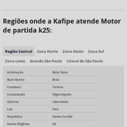
Regiões onde a Kafipe atende Motor
de partida k25:
Região Central
Zona Norte
Zona Oeste
Zona Sul
Zona Leste
Grande São Paulo
Litoral de São Paulo
Aclimação
Bela Vista
Bom Retiro
Brás
Cambuci
Centro
Consolação
Higienópolis
Glicério
Liberdade
Luz
Pari
República
Santa Cecília
Santa Efigênia
Sé