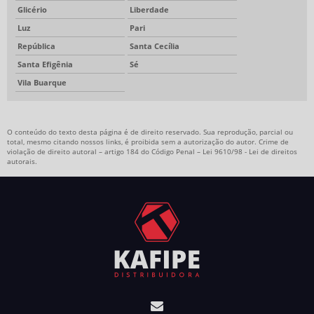
Glicério
Liberdade
Luz
Pari
República
Santa Cecília
Santa Efigênia
Sé
Vila Buarque
O conteúdo do texto desta página é de direito reservado. Sua reprodução, parcial ou
total, mesmo citando nossos links, é proibida sem a autorização do autor. Crime de
violação de direito autoral – artigo 184 do Código Penal –
Lei 9610/98 - Lei de direitos
autorais
.