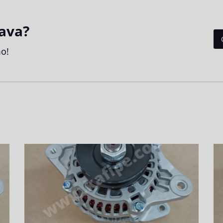
ava?
o!