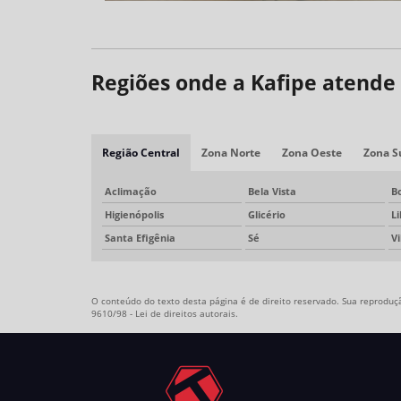
Regiões onde a Kafipe atende 
Região Central
Zona Norte
Zona Oeste
Zona S
Aclimação
Bela Vista
B
Higienópolis
Glicério
L
Santa Efigênia
Sé
V
O conteúdo do texto desta página é de direito reservado. Sua reprodução
9610/98 - Lei de direitos autorais
.