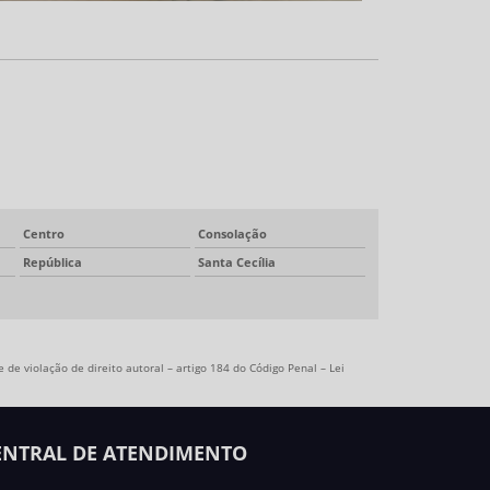
Centro
Consolação
República
Santa Cecília
 de violação de direito autoral – artigo 184 do Código Penal –
Lei
ENTRAL DE ATENDIMENTO