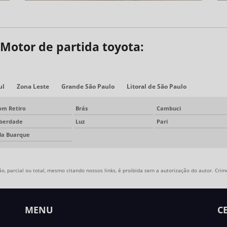
Motor de partida toyota:
ul
Zona Leste
Grande São Paulo
Litoral de São Paulo
om Retiro
Brás
Cambuci
iberdade
Luz
Pari
ila Buarque
, parcial ou total, mesmo citando nossos links, é proibida sem a autorização do autor. Crime
MENU
C